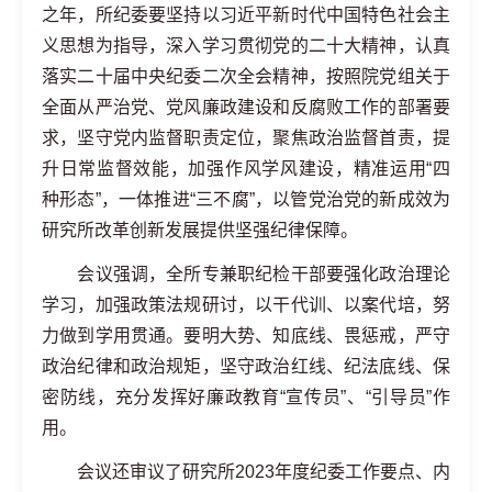
之年，所纪委要坚持以习近平新时代中国特色社会主
义思想为指导，深入学习贯彻党的二十大精神，认真
落实二十届中央纪委二次全会精神，按照院党组关于
全面从严治党、党风廉政建设和反腐败工作的部署要
求，坚守党内监督职责定位，聚焦政治监督首责，提
升日常监督效能，加强作风学风建设，精准运用“四
种形态”，一体推进“三不腐”，以管党治党的新成效为
研究所改革创新发展提供坚强纪律保障。
会议强调，全所专兼职纪检干部要强化政治理论
学习，加强政策法规研讨，以干代训、以案代培，努
力做到学用贯通。要明大势、知底线、畏惩戒，严守
政治纪律和政治规矩，坚守政治红线、纪法底线、保
密防线，充分发挥好廉政教育“宣传员”、“引导员”作
用。
会议还审议了研究所2023年度纪委工作要点、内