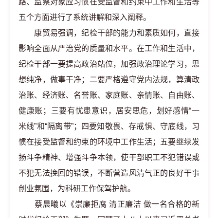
路、监察对象应习惯在受监督和约束中工作和生活等
五个方面进行了系统讲解和深入阐释。
康贸易强调，纪检干部的能力和素质如何，直接
影响全面从严治党的质量和水平。在工作和生活中，
纪检干部一要提高政治站位，加强政治理论学习，思
想纯净，做事干净；二要严格遵守党内法规，算清政
治账、经济账、名誉账、家庭账、亲情账、自由账、
健康账；三要有忧患意识，居安思危，划好感情“一
米线”和“隔离带”；四要知敬畏、存戒惧、守底线，习
惯在接受监督和约束的环境中工作生活；五要继续发
扬斗争精神、增强斗争本领，使干部职工不犯错误或
不犯无法挽回的错误，不断营造风清气正的良好干事
创业氛围，为科研工作保驾护航。
蔡晨曦以《崇廉拒腐 清正廉洁 做一名合格的新