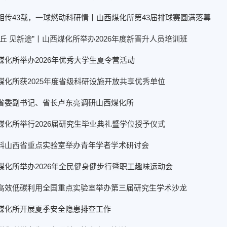
相传43载，一球燃动科研情丨山西煤化所第43届排球赛圆满落幕
山丘 见新途”丨山西煤化所举办2026年度新晋升人员培训班
煤化所举办2026年优秀大学生夏令营活动
煤化所获2025年度省级科研设施开放共享优秀单位
省委副书记、省长卢东亮调研山西煤化所
煤化所举行2026届研究生毕业典礼暨学位授予仪式
料山西省重点实验室举办青年学者学术研讨会
煤化所举办2026年全民健身健步行暨职工趣味运动会
高效低碳利用全国重点实验室举办第三届研究生学术沙龙
煤化所开展夏季安全隐患排查工作