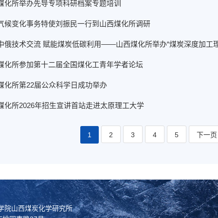
煤化所举办先导专项科研档案专题培训
气候变化事务特使刘振民一行到山西煤化所调研
中俄技术交流 赋能煤炭低碳利用——山西煤化所举办“煤炭深度加工
煤化所参加第十二届全国煤化工青年学者论坛
煤化所第22届公众科学日成功举办
煤化所2026年招生宣讲首站走进太原理工大学
1
2
3
4
5
下一页
科学院山西煤炭化学研究所